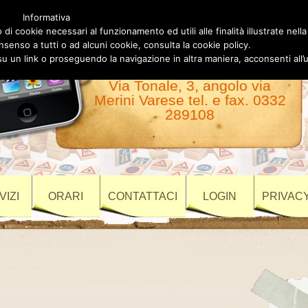
Informativa
Autoscuola Luigino
 di cookie necessari al funzionamento ed utili alle finalità illustrate nella
nsenso a tutti o ad alcuni cookie, consulta la cookie policy.
Varese
un link o proseguendo la navigazione in altra maniera, acconsenti all’u
Via Tonale, 3, angolo via
Merini Varese tel. e fax. 0332
289108
VIZI
ORARI
CONTATTACI
LOGIN
PRIVACY