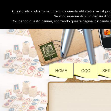
Questo sito o gli strumenti terzi da questo utilizzati si avvalgono
Se vuoi saperne di più o negare il co
Chiudendo questo banner, scorrendo questa pagina, cliccando su 
HOME
CQC
SER