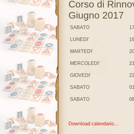
Corso di Rinn
Giugno 2017
SABATO
17
LUNEDI‘
19
MARTEDI‘
20
MERCOLEDI‘
21
GIOVEDI‘
22
SABATO
01
SABATO
08
Download calendario…