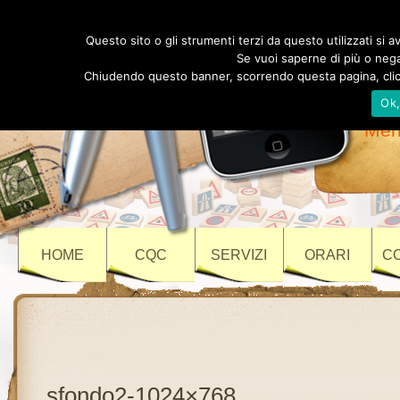
Au
Questo sito o gli strumenti terzi da questo utilizzati si av
Se vuoi saperne di più o negar
Chiudendo questo banner, scorrendo questa pagina, clicc
Ok
Vi
Meri
HOME
CQC
SERVIZI
ORARI
C
sfondo2-1024×768