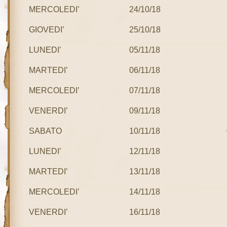
MERCOLEDI’
24/10/18
GIOVEDI’
25/10/18
LUNEDI’
05/11/18
MARTEDI’
06/11/18
MERCOLEDI’
07/11/18
VENERDI’
09/11/18
SABATO
10/11/18
LUNEDI’
12/11/18
MARTEDI’
13/11/18
MERCOLEDI’
14/11/18
VENERDI’
16/11/18