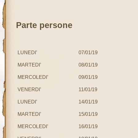
Parte persone
LUNEDI’
07/01/19
MARTEDI’
08/01/19
MERCOLEDI’
09/01/19
VENERDI’
11/01/19
LUNEDI’
14/01/19
MARTEDI’
15/01/19
MERCOLEDI’
16/01/19