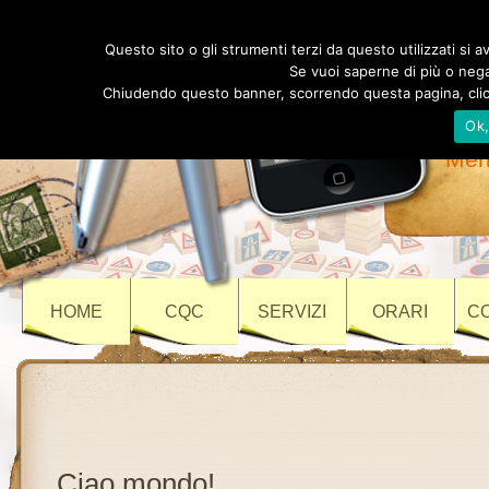
Au
Questo sito o gli strumenti terzi da questo utilizzati si av
Se vuoi saperne di più o negar
Chiudendo questo banner, scorrendo questa pagina, clicc
Ok
Vi
Meri
HOME
CQC
SERVIZI
ORARI
C
Ciao mondo!