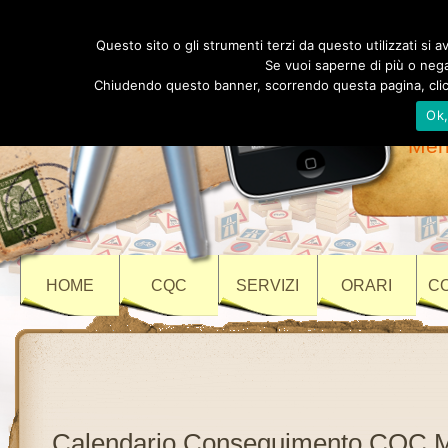
Au
Questo sito o gli strumenti terzi da questo utilizzati si av
Se vuoi saperne di più o negar
Chiudendo questo banner, scorrendo questa pagina, clicc
Ok
Vi
Meri
HOME
CQC
SERVIZI
ORARI
C
Calendario Conseguimento CQC 