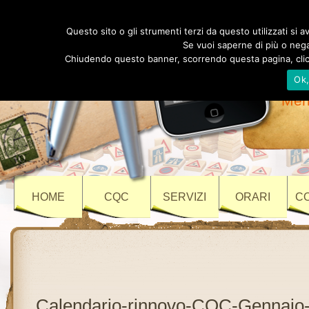
Au
Questo sito o gli strumenti terzi da questo utilizzati si av
Se vuoi saperne di più o negar
Chiudendo questo banner, scorrendo questa pagina, clicc
Ok
Vi
Meri
HOME
CQC
SERVIZI
ORARI
C
Calendario-rinnovo-CQC-Gennaio