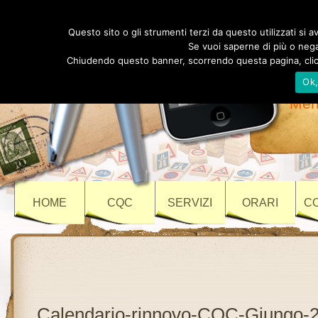
Au
Questo sito o gli strumenti terzi da questo utilizzati si av
Se vuoi saperne di più o negar
Chiudendo questo banner, scorrendo questa pagina, clicc
Ok
Vi
Meri
HOME
CQC
SERVIZI
ORARI
C
Calendario-rinnovo-CQC-Giungo-