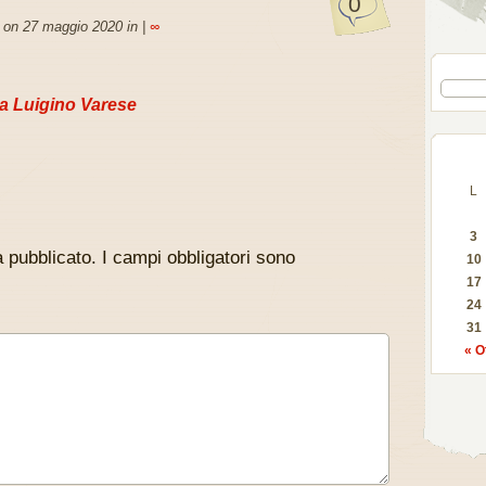
0
 on 27 maggio 2020 in |
∞
a Luigino Varese
L
3
à pubblicato.
I campi obbligatori sono
10
17
24
31
« O