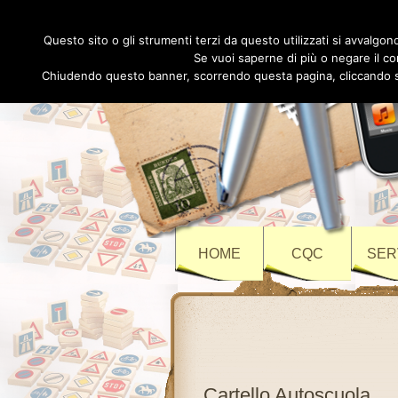
Questo sito o gli strumenti terzi da questo utilizzati si avvalgono
Se vuoi saperne di più o negare il co
Chiudendo questo banner, scorrendo questa pagina, cliccando su 
HOME
CQC
SER
Cartello Autoscuola