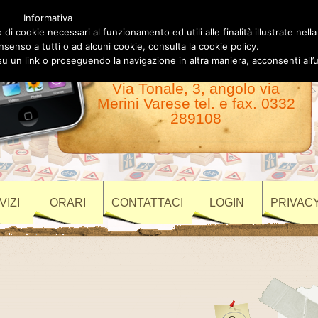
Informativa
Autoscuola Luigino
 di cookie necessari al funzionamento ed utili alle finalità illustrate nella
nsenso a tutti o ad alcuni cookie, consulta la cookie policy.
Varese
un link o proseguendo la navigazione in altra maniera, acconsenti all’u
Via Tonale, 3, angolo via
Merini Varese tel. e fax. 0332
289108
VIZI
ORARI
CONTATTACI
LOGIN
PRIVACY