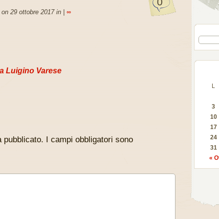
0
on 29 ottobre 2017 in |
∞
a Luigino Varese
L
3
10
17
24
à pubblicato.
I campi obbligatori sono
31
« O