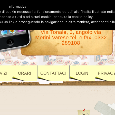
Informativa
Autoscuola Luigino
 di cookie necessari al funzionamento ed utili alle finalità illustrate nella
nsenso a tutti o ad alcuni cookie, consulta la cookie policy.
Varese
un link o proseguendo la navigazione in altra maniera, acconsenti all’u
Via Tonale, 3, angolo via
Merini Varese tel. e fax. 0332
289108
VIZI
ORARI
CONTATTACI
LOGIN
PRIVACY