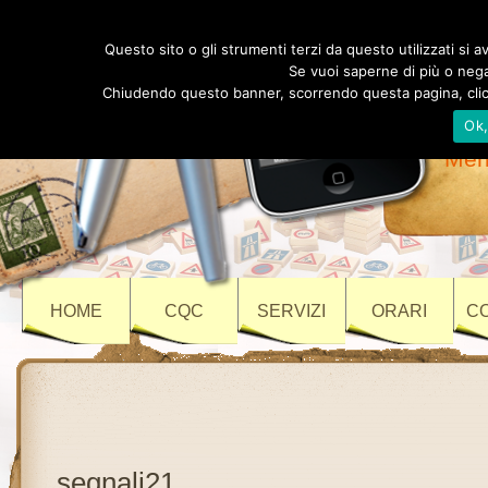
Au
Questo sito o gli strumenti terzi da questo utilizzati si av
Se vuoi saperne di più o negar
Chiudendo questo banner, scorrendo questa pagina, clicc
Ok
Vi
Meri
HOME
CQC
SERVIZI
ORARI
C
segnali21