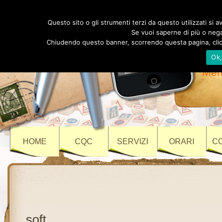
Au
Questo sito o gli strumenti terzi da questo utilizzati si av
Se vuoi saperne di più o negar
Chiudendo questo banner, scorrendo questa pagina, clicc
Ok
Vi
Meri
HOME
CQC
SERVIZI
ORARI
C
soft